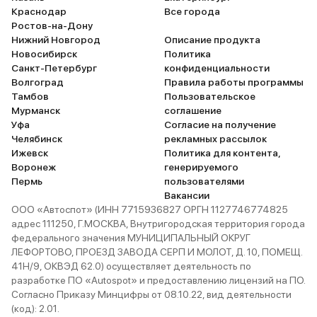
Краснодар
Все города
Ростов-на-Дону
Нижний Новгород
Описание продукта
Новосибирск
Политика
Санкт-Петербург
конфиденциальности
Волгоград
Правила работы программы
Тамбов
Пользовательское
Мурманск
соглашение
Уфа
Согласие на получение
Челябинск
рекламных рассылок
Ижевск
Политика для контента,
Воронеж
генерируемого
Пермь
пользователями
Вакансии
ООО «Автоспот» (ИНН 7715936827 ОРГН 1127746774825
адрес 111250, Г.МОСКВА, Внутригородская территория города
федерального значения МУНИЦИПАЛЬНЫЙ ОКРУГ
ЛЕФОРТОВО, ПРОЕЗД ЗАВОДА СЕРП И МОЛОТ, Д. 10, ПОМЕЩ.
41Н/9, ОКВЭД 62.0) осуществляет деятельность по
разработке ПО «Autospot» и предоставлению лицензий на ПО.
Согласно Приказу Минцифры от 08.10.22, вид деятельности
(код): 2.01.