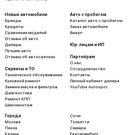
комфортабельный внедорожник,
способный справиться с любыми
Новые автомобили
Авто с пробегом
задачами. Машина для
Бренды
Каталог авто с пробегом
Кредиты
Заказ автомобиля
настоящих мужчин, готовых к
Сравнения моделей
Выкуп
приключениям. Однозначно
Отзывы об авто
рекомендую!
Дилеры
Юр. лицам и ИП
Лучшие авто
Отзывы об автосалонах
Партнёрам
О нас
Сервисы и ТО
Сотрудничество
Техническое обслуживание
Контакты
Кузовной ремонт
Личный кабинет дилера
Замена масла и фильтров
YouTube Autospot
Диагностика
Ремонт КПП
Шиномонтаж
Города
Сочи
Москва
Тольятти
Пенза
Самара
Казань
Екатеринбург