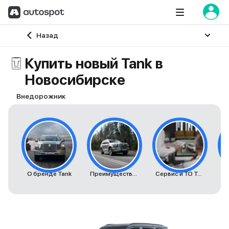
Главная
Назад
Купить новый Tank в
Новосибирске
Внедорожник
О бренде Tank
Преимущества автомобилей Tank
Сервис и ТО Tank
К