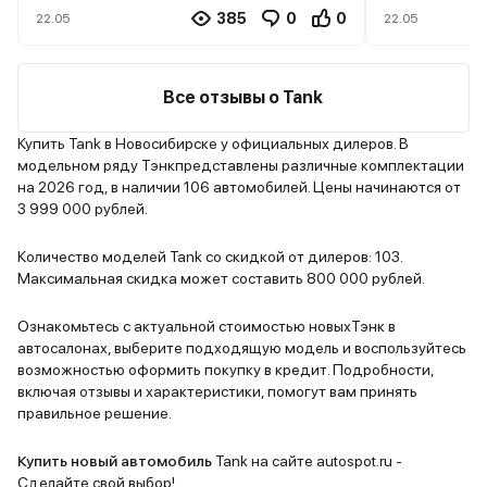
Но дело не только во внешности.
неровностя
385
0
0
22.05
22.05
Внутри Tank 700 настоящий
ямах все ж
внедорожник с высоким уровнем
потряхивает
комфорта. Мощный двигатель
Расход то
Все отзывы о Tank
позволяет уверенно чувствовать
высокий, н
себя в любых условиях, будь то
удивляет н
Купить Tank в Новосибирске у официальных дилеров. В
модельном ряду Тэнкпредставлены различные комплектации
городская пробка или
Управляемо
на 2026 год, в наличии 106 автомобилей. Цены начинаются от
бездорожье. Подвеска
привыкания
3 999 000 рублей.
отрабатывает неровности на
плотном по
отлично, салон просторный и
Парковка о
Количество моделей Tank со скидкой от дилеров: 103.
удобный. Расход топлива,
лично мне 
Максимальная скидка может составить 800 000 рублей.
конечно, не маленький, но для
изюминки в
такого класса автомобилей это
выделяло б
Ознакомьтесь с актуальной стоимостью новыхТэнк в
автосалонах, выберите подходящую модель и воспользуйтесь
вполне ожидаемо. Из минусов
общей мас
возможностью оформить покупку в кредит. Подробности,
могу отметить габариты
внедорожни
включая отзывы и характеристики, помогут вам принять
парковаться в городе бывает
по мне маш
правильное решение.
проблематично. Но в целом, Tank
выбор, как 
700 отличный выбор для тех, кто
Купить новый автомобиль
Tank на сайте autospot.ru -
ищет надежный, мощный и
Сделайте свой выбор!