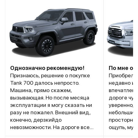
Однозначно рекомендую!
По мне от
Признаюсь, решение о покупке
Приобрел T
Tank 700 далось непросто.
недавно и,
Машина, прямо скажем,
впечатлени
вызывающая. Но после месяца
дороге чув
эксплуатации я могу сказать ни
уверенно, 
разу не пожалел. Внешний вид,
небольшим 
конечно, дерзкийдо
просторный
невозможности. На дороге все
ощупь, мул
смотрят, многие фотографируют.
Подвеска н