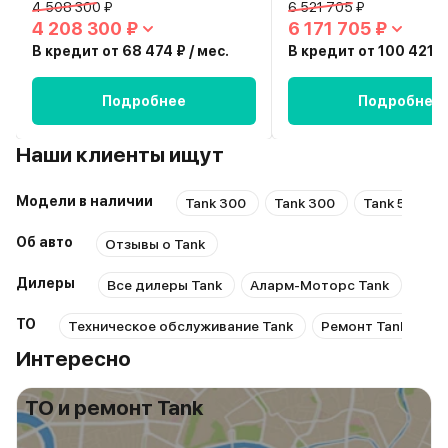
4 508 300 ₽
6 521 705 ₽
4 208 300 ₽
6 171 705 ₽
В кредит от 68 474 ₽ / мес.
В кредит от 100 421 ₽ 
Подробнее
Подробнее
Наши клиенты ищут
Модели в наличии
Tank 300
Tank 300
Tank 500
Об авто
Отзывы о Tank
Дилеры
Все дилеры Tank
Аларм-Моторс Tank
TAN
ТО
Техническое обслуживание Tank
Ремонт Tank
Р
Интересно
ТО и ремонт Tank